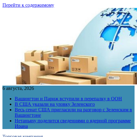
Перейти к содержимому
6 августа, 2026
Вашингтон и Париж вступили в перепалку в ООН
В США указали на уловку Зеленского
Весь сенат США пригласили на разговор с Зеленским в
Вашингтоне
Нетаньяху поделится сведениями о ядерной программе
Ирана
Торговая компания