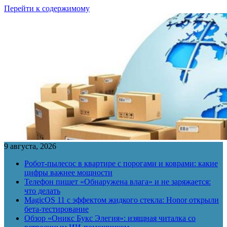
Перейти к содержимому
9 августа, 2026
Робот-пылесос в квартире с порогами и коврами: какие
цифры важнее мощности
Телефон пишет «Обнаружена влага» и не заряжается:
что делать
MagicOS 11 с эффектом жидкого стекла: Honor открыли
бета-тестирование
Обзор «Оникс Букс Элегия»: изящная читалка со