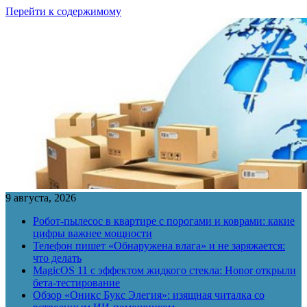
Перейти к содержимому
9 августа, 2026
Робот-пылесос в квартире с порогами и коврами: какие
цифры важнее мощности
Телефон пишет «Обнаружена влага» и не заряжается:
что делать
MagicOS 11 с эффектом жидкого стекла: Honor открыли
бета-тестирование
Обзор «Оникс Букс Элегия»: изящная читалка со