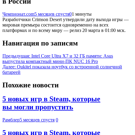
в России
Чемпионат.com
5 месяцев спустя
0
1 минуты
Разработчики Crimson Desert утвердили дату выхода игры —
мировая премьера состоится одновременно на всех
платформах и по всему миру — релиз 20 марта в 01:00 мск.
Навигация по записям
Предыдущая:
Intel Core Ultra X7 и 32 ГБ памяти: Asus
выпустила компактный мини-ПК NUC 16 Pro
Далее:
Oukitel показала ноутбук со встроенной солнечной
батареей
Похожие новости
5 новых игр в Steam, которые
вы могли пропустить
Рамблер
5 месяцев спустя
0
5 новых игр в Steam, которые