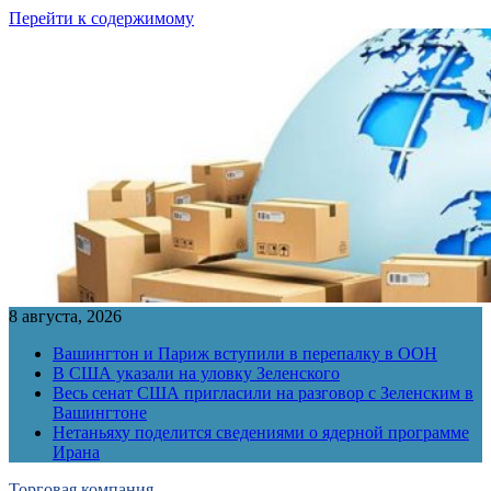
Перейти к содержимому
8 августа, 2026
Вашингтон и Париж вступили в перепалку в ООН
В США указали на уловку Зеленского
Весь сенат США пригласили на разговор с Зеленским в
Вашингтоне
Нетаньяху поделится сведениями о ядерной программе
Ирана
Торговая компания