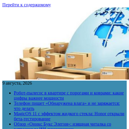
Перейти к содержимому
9 августа, 2026
Робот-пылесос в квартире с порогами и коврами: какие
цифры важнее мощности
Телефон пишет «Обнаружена влага» и не заряжается:
что делать
MagicOS 11 с эффектом жидкого стекла: Honor открыли
бета-тестирование
Обзор «Оникс Букс Элегия»: изящная читалка со