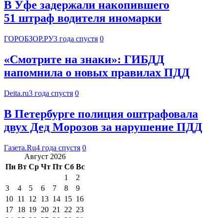
В Уфе задержали накопившего
51 штраф водителя иномарки
ГОРОБЗОР.РУ
3 года спустя
0
«Смотрите на знаки»: ГИБДД
напомнила о новых правилах ПДД
Deita.ru
3 года спустя
0
В Петербурге полиция оштрафовала
двух Дед Морозов за нарушение ПДД
Газета.Ru
4 года спустя
0
Август 2026
Пн
Вт
Ср
Чт
Пт
Сб
Вс
1
2
3
4
5
6
7
8
9
10
11
12
13
14
15
16
17
18
19
20
21
22
23