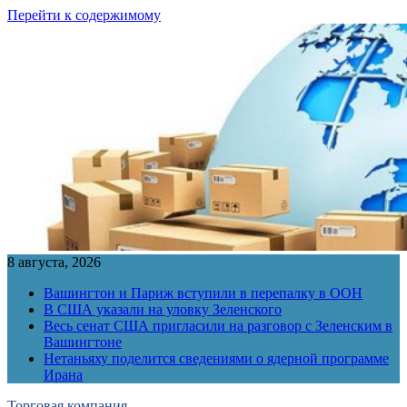
Перейти к содержимому
8 августа, 2026
Вашингтон и Париж вступили в перепалку в ООН
В США указали на уловку Зеленского
Весь сенат США пригласили на разговор с Зеленским в
Вашингтоне
Нетаньяху поделится сведениями о ядерной программе
Ирана
Торговая компания