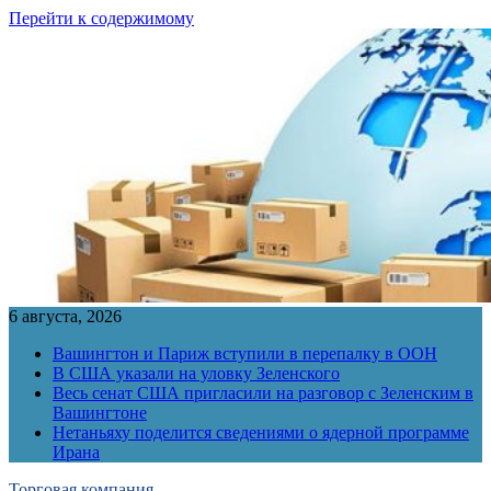
Перейти к содержимому
6 августа, 2026
Вашингтон и Париж вступили в перепалку в ООН
В США указали на уловку Зеленского
Весь сенат США пригласили на разговор с Зеленским в
Вашингтоне
Нетаньяху поделится сведениями о ядерной программе
Ирана
Торговая компания