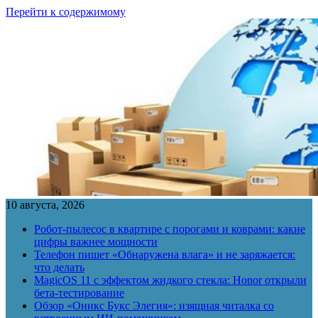
Перейти к содержимому
10 августа, 2026
Робот-пылесос в квартире с порогами и коврами: какие
цифры важнее мощности
Телефон пишет «Обнаружена влага» и не заряжается:
что делать
MagicOS 11 с эффектом жидкого стекла: Honor открыли
бета-тестирование
Обзор «Оникс Букс Элегия»: изящная читалка со