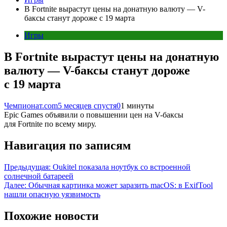
В Fortnite вырастут цены на донатную валюту — V-
баксы станут дороже с 19 марта
Игры
В Fortnite вырастут цены на донатную
валюту — V-баксы станут дороже
с 19 марта
Чемпионат.com
5 месяцев спустя
0
1 минуты
Epic Games объявили о повышении цен на V-баксы
для Fortnite по всему миру.
Навигация по записям
Предыдущая:
Oukitel показала ноутбук со встроенной
солнечной батареей
Далее:
Обычная картинка может заразить macOS: в ExifTool
нашли опасную уязвимость
Похожие новости