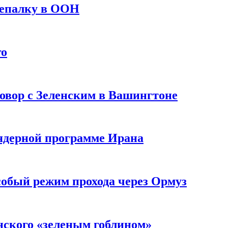
репалку в ООН
го
овор с Зеленским в Вашингтоне
 ядерной программе Ирана
собый режим прохода через Ормуз
нского «зеленым гоблином»