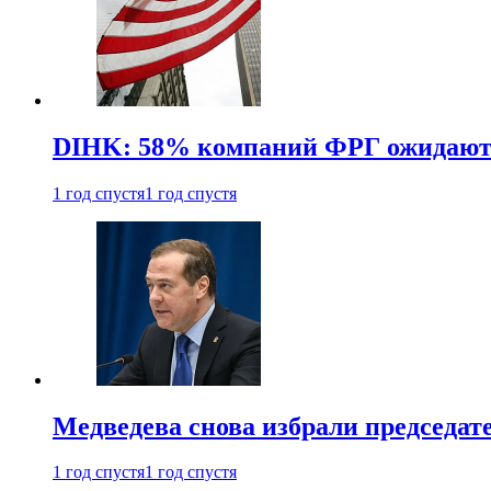
DIHK: 58% компаний ФРГ ожидают 
1 год спустя
1 год спустя
Медведева снова избрали председат
1 год спустя
1 год спустя