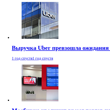
Выручка Uber превзошла ожидания
1 год спустя
1 год спустя