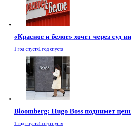
«Красное и белое» хочет через суд 
1 год спустя
1 год спустя
Bloomberg: Hugo Boss поднимет це
1 год спустя
1 год спустя