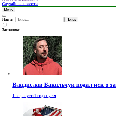
Случайные новости
Меню
Найти:
Заголовки
Владислав Бакальчук подал иск о з
1 год спустя
1 год спустя