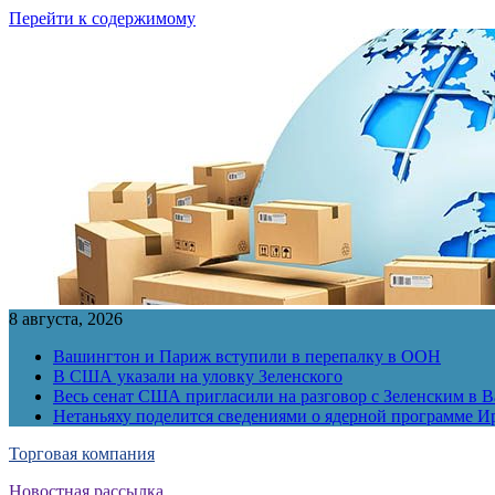
Перейти к содержимому
8 августа, 2026
Вашингтон и Париж вступили в перепалку в ООН
В США указали на уловку Зеленского
Весь сенат США пригласили на разговор с Зеленским в 
Нетаньяху поделится сведениями о ядерной программе И
Торговая компания
Новостная рассылка