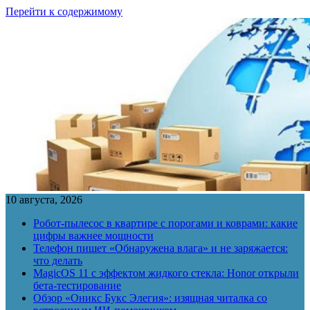
Перейти к содержимому
10 августа, 2026
Робот-пылесос в квартире с порогами и коврами: какие
цифры важнее мощности
Телефон пишет «Обнаружена влага» и не заряжается:
что делать
MagicOS 11 с эффектом жидкого стекла: Honor открыли
бета-тестирование
Обзор «Оникс Букс Элегия»: изящная читалка со