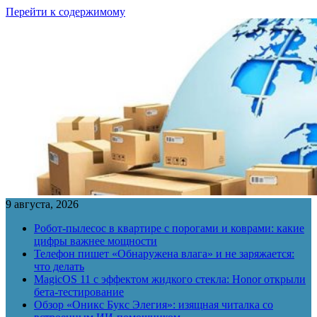
Перейти к содержимому
9 августа, 2026
Робот-пылесос в квартире с порогами и коврами: какие
цифры важнее мощности
Телефон пишет «Обнаружена влага» и не заряжается:
что делать
MagicOS 11 с эффектом жидкого стекла: Honor открыли
бета-тестирование
Обзор «Оникс Букс Элегия»: изящная читалка со