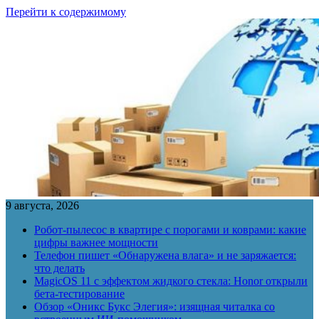
Перейти к содержимому
9 августа, 2026
Робот-пылесос в квартире с порогами и коврами: какие
цифры важнее мощности
Телефон пишет «Обнаружена влага» и не заряжается:
что делать
MagicOS 11 с эффектом жидкого стекла: Honor открыли
бета-тестирование
Обзор «Оникс Букс Элегия»: изящная читалка со