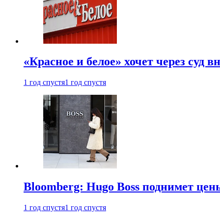
«Красное и белое» хочет через суд 
1 год спустя
1 год спустя
Bloomberg: Hugo Boss поднимет це
1 год спустя
1 год спустя