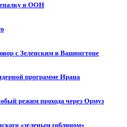
репалку в ООН
го
овор с Зеленским в Вашингтоне
 ядерной программе Ирана
собый режим прохода через Ормуз
нского «зеленым гоблином»