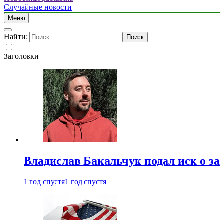
Случайные новости
Меню
Найти:
Заголовки
Владислав Бакальчук подал иск о з
1 год спустя
1 год спустя