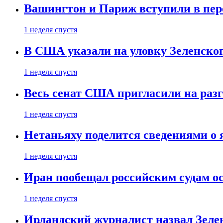
Вашингтон и Париж вступили в пе
1 неделя спустя
В США указали на уловку Зеленско
1 неделя спустя
Весь сенат США пригласили на разг
1 неделя спустя
Нетаньяху поделится сведениями о
1 неделя спустя
Иран пообещал российским судам о
1 неделя спустя
Ирландский журналист назвал Зеле