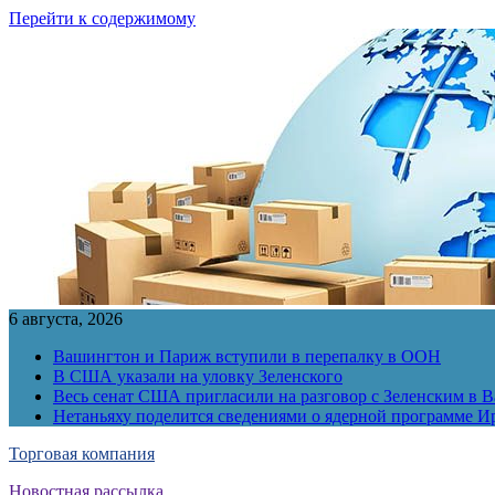
Перейти к содержимому
6 августа, 2026
Вашингтон и Париж вступили в перепалку в ООН
В США указали на уловку Зеленского
Весь сенат США пригласили на разговор с Зеленским в 
Нетаньяху поделится сведениями о ядерной программе И
Торговая компания
Новостная рассылка