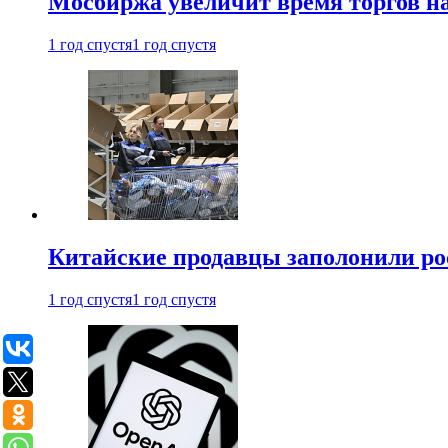
Мосбиржа увеличит время торгов на
1 год спустя
1 год спустя
Китайские продавцы заполонили р
1 год спустя
1 год спустя