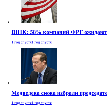
DIHK: 58% компаний ФРГ ожидают 
1 год спустя
1 год спустя
Медведева снова избрали председат
1 год спустя
1 год спустя