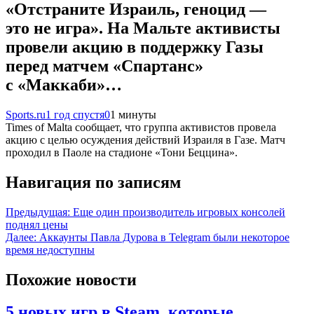
«Отстраните Израиль, геноцид —
это не игра». На Мальте активисты
провели акцию в поддержку Газы
перед матчем «Спартанс»
с «Маккаби»…
Sports.ru
1 год спустя
0
1 минуты
Times of Malta сообщает, что группа активистов провела
акцию с целью осуждения действий Израиля в Газе. Матч
проходил в Паоле на стадионе «Тони Беццина».
Навигация по записям
Предыдущая:
Еще один производитель игровых консолей
поднял цены
Далее:
Аккаунты Павла Дурова в Telegram были некоторое
время недоступны
Похожие новости
5 новых игр в Steam, которые