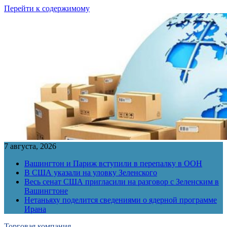
Перейти к содержимому
7 августа, 2026
Вашингтон и Париж вступили в перепалку в ООН
В США указали на уловку Зеленского
Весь сенат США пригласили на разговор с Зеленским в
Вашингтоне
Нетаньяху поделится сведениями о ядерной программе
Ирана
Торговая компания