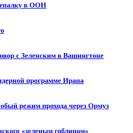
репалку в ООН
го
овор с Зеленским в Вашингтоне
 ядерной программе Ирана
собый режим прохода через Ормуз
нского «зеленым гоблином»