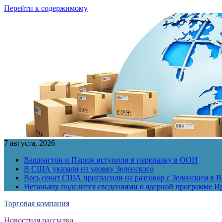
Перейти к содержимому
7 августа, 2026
Вашингтон и Париж вступили в перепалку в ООН
В США указали на уловку Зеленского
Весь сенат США пригласили на разговор с Зеленским в 
Нетаньяху поделится сведениями о ядерной программе И
Торговая компания
Новостная рассылка