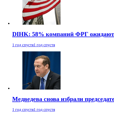
DIHK: 58% компаний ФРГ ожидают 
1 год спустя
1 год спустя
Медведева снова избрали председат
1 год спустя
1 год спустя