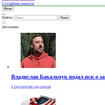
Случайные новости
Меню
Найти:
Заголовки
Владислав Бакальчук подал иск о з
1 год спустя
1 год спустя