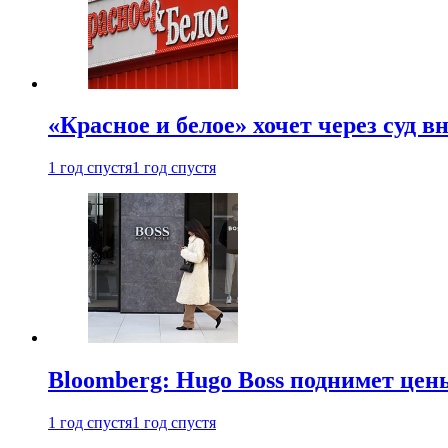
«Красное и белое» хочет через суд 
1 год спустя
1 год спустя
Bloomberg: Hugo Boss поднимет це
1 год спустя
1 год спустя