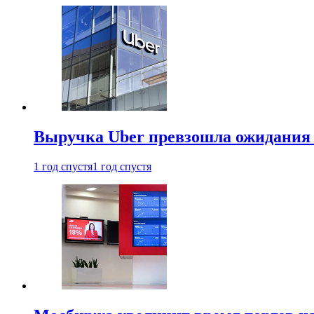
Выручка Uber превзошла ожидания
1 год спустя
1 год спустя