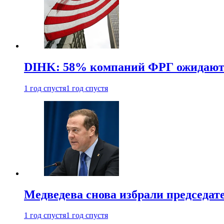
DIHK: 58% компаний ФРГ ожидают 
1 год спустя
1 год спустя
Медведева снова избрали председат
1 год спустя
1 год спустя