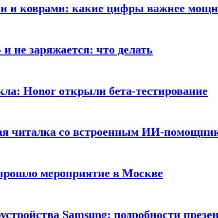
ами и коврами: какие цифры важнее мощ
и не заряжается: что делать
кла: Honor открыли бета-тестирование
ная читалка со встроенным ИИ-помощни
 прошло мероприятие в Москве
оустройства Samsung: подробности презе