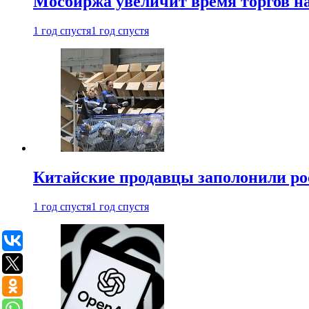
Мосбиржа увеличит время торгов на
1 год спустя
1 год спустя
Китайские продавцы заполонили р
1 год спустя
1 год спустя