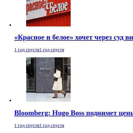
«Красное и белое» хочет через суд 
1 год спустя
1 год спустя
Bloomberg: Hugo Boss поднимет це
1 год спустя
1 год спустя