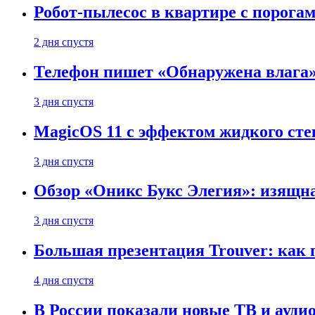
Робот-пылесос в квартире с порог
2 дня спустя
Телефон пишет «Обнаружена влага» 
3 дня спустя
MagicOS 11 с эффектом жидкого сте
3 дня спустя
Обзор «Оникс Букс Элегия»: изящ
3 дня спустя
Большая презентация Trouver: как
4 дня спустя
В России показали новые ТВ и ауди