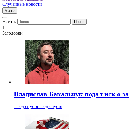
Случайные новости
Меню
Найти:
Заголовки
Владислав Бакальчук подал иск о з
1 год спустя
1 год спустя