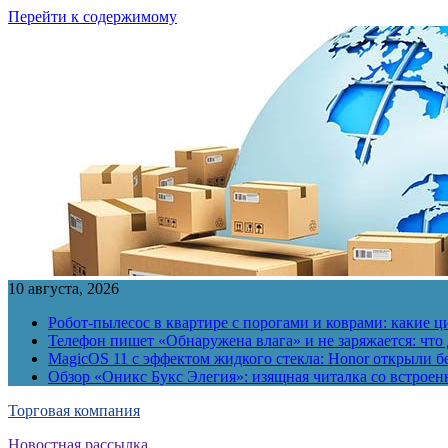
Перейти к содержимому
10 августа, 2026
Робот-пылесос в квартире с порогами и коврами: какие
Телефон пишет «Обнаружена влага» и не заряжается: что 
MagicOS 11 с эффектом жидкого стекла: Honor открыли б
Обзор «Оникс Букс Элегия»: изящная читалка со встро
Торговая компания
Новостная рассылка