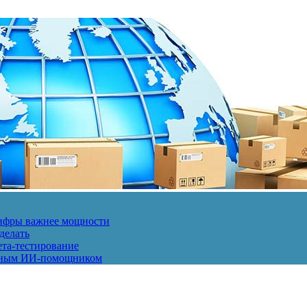
 цифры важнее мощности
делать
ета-тестирование
енным ИИ-помощником