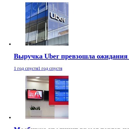
Выручка Uber превзошла ожидания
1 год спустя
1 год спустя