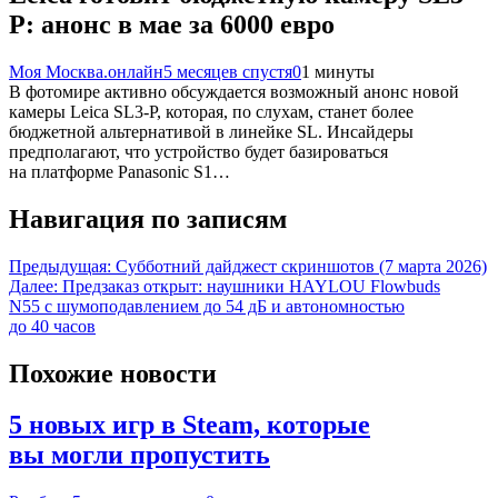
P: анонс в мае за 6000 евро
Моя Москва.онлайн
5 месяцев спустя
0
1 минуты
В фотомире активно обсуждается возможный анонс новой
камеры Leica SL3-P, которая, по слухам, станет более
бюджетной альтернативой в линейке SL. Инсайдеры
предполагают, что устройство будет базироваться
на платформе Panasonic S1…
Навигация по записям
Предыдущая:
Субботний дайджест скриншотов (7 марта 2026)
Далее:
Предзаказ открыт: наушники HAYLOU Flowbuds
N55 с шумоподавлением до 54 дБ и автономностью
до 40 часов
Похожие новости
5 новых игр в Steam, которые
вы могли пропустить