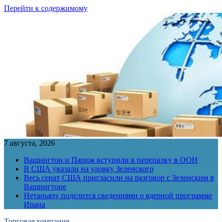
Перейти к содержимому
7 августа, 2026
Вашингтон и Париж вступили в перепалку в ООН
В США указали на уловку Зеленского
Весь сенат США пригласили на разговор с Зеленским в
Вашингтоне
Нетаньяху поделится сведениями о ядерной программе
Ирана
Торговая компания