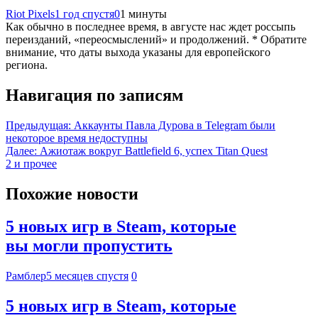
Riot Pixels
1 год спустя
0
1 минуты
Как обычно в последнее время, в августе нас ждет россыпь
переизданий, «переосмыслений» и продолжений. * Обратите
внимание, что даты выхода указаны для европейского
региона.
Навигация по записям
Предыдущая:
Аккаунты Павла Дурова в Telegram были
некоторое время недоступны
Далее:
Ажиотаж вокруг Battlefield 6, успех Titan Quest
2 и прочее
Похожие новости
5 новых игр в Steam, которые
вы могли пропустить
Рамблер
5 месяцев спустя
0
5 новых игр в Steam, которые