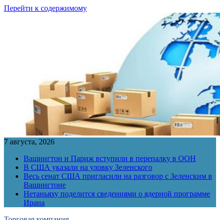
Перейти к содержимому
7 августа, 2026
Вашингтон и Париж вступили в перепалку в ООН
В США указали на уловку Зеленского
Весь сенат США пригласили на разговор с Зеленским в
Вашингтоне
Нетаньяху поделится сведениями о ядерной программе
Ирана
Торговая компания