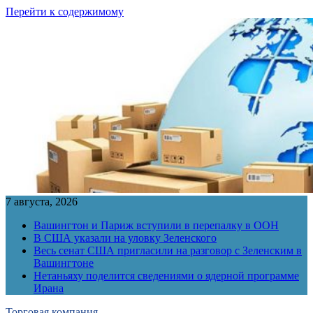
Перейти к содержимому
7 августа, 2026
Вашингтон и Париж вступили в перепалку в ООН
В США указали на уловку Зеленского
Весь сенат США пригласили на разговор с Зеленским в
Вашингтоне
Нетаньяху поделится сведениями о ядерной программе
Ирана
Торговая компания