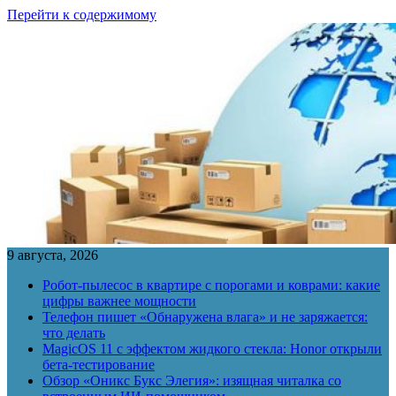
Перейти к содержимому
9 августа, 2026
Робот-пылесос в квартире с порогами и коврами: какие
цифры важнее мощности
Телефон пишет «Обнаружена влага» и не заряжается:
что делать
MagicOS 11 с эффектом жидкого стекла: Honor открыли
бета-тестирование
Обзор «Оникс Букс Элегия»: изящная читалка со