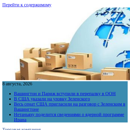
Перейти к содержимому
8 августа, 2026
Вашингтон и Париж вступили в перепалку в ООН
В США указали на уловку Зеленского
Весь сенат США пригласили на разговор с Зеленским в
Вашингтоне
Нетаньяху поделится сведениями о ядерной программе
Ирана
Торговая компания