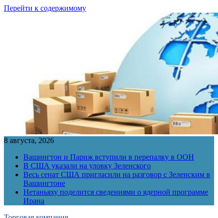
Перейти к содержимому
8 августа, 2026
Вашингтон и Париж вступили в перепалку в ООН
В США указали на уловку Зеленского
Весь сенат США пригласили на разговор с Зеленским в
Вашингтоне
Нетаньяху поделится сведениями о ядерной программе
Ирана
Торговая компания