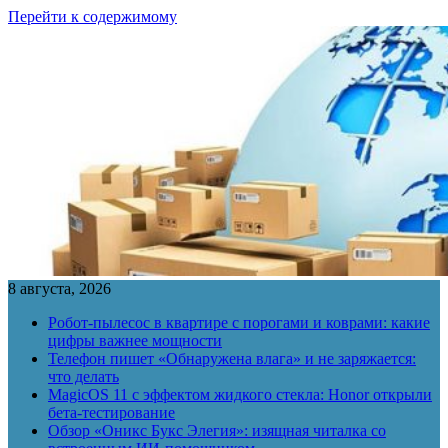
Перейти к содержимому
8 августа, 2026
Робот-пылесос в квартире с порогами и коврами: какие
цифры важнее мощности
Телефон пишет «Обнаружена влага» и не заряжается:
что делать
MagicOS 11 с эффектом жидкого стекла: Honor открыли
бета-тестирование
Обзор «Оникс Букс Элегия»: изящная читалка со