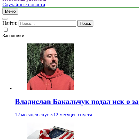
Случайные новости
Меню
Найти:
Заголовки
Владислав Бакальчук подал иск о з
12 месяцев спустя
12 месяцев спустя