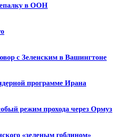
репалку в ООН
го
овор с Зеленским в Вашингтоне
 ядерной программе Ирана
собый режим прохода через Ормуз
нского «зеленым гоблином»