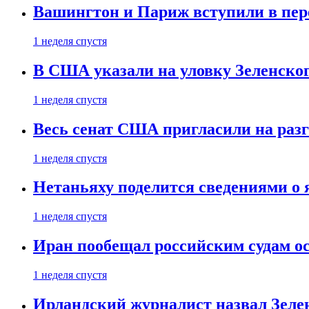
Вашингтон и Париж вступили в пе
1 неделя спустя
В США указали на уловку Зеленско
1 неделя спустя
Весь сенат США пригласили на разг
1 неделя спустя
Нетаньяху поделится сведениями о
1 неделя спустя
Иран пообещал российским судам о
1 неделя спустя
Ирландский журналист назвал Зеле