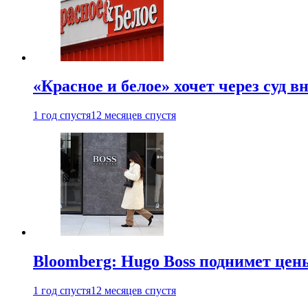
«Красное и белое» хочет через суд 
1 год спустя
12 месяцев спустя
Bloomberg: Hugo Boss поднимет це
1 год спустя
12 месяцев спустя