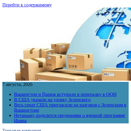
Перейти к содержимому
7 августа, 2026
Вашингтон и Париж вступили в перепалку в ООН
В США указали на уловку Зеленского
Весь сенат США пригласили на разговор с Зеленским в
Вашингтоне
Нетаньяху поделится сведениями о ядерной программе
Ирана
Торговая компания