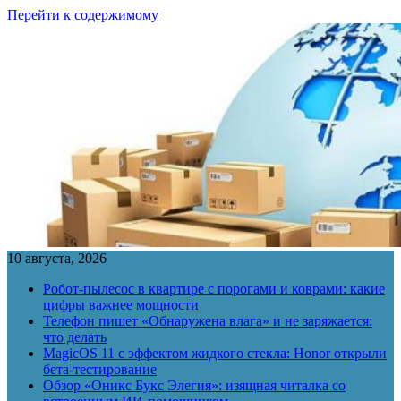
Перейти к содержимому
10 августа, 2026
Робот-пылесос в квартире с порогами и коврами: какие
цифры важнее мощности
Телефон пишет «Обнаружена влага» и не заряжается:
что делать
MagicOS 11 с эффектом жидкого стекла: Honor открыли
бета-тестирование
Обзор «Оникс Букс Элегия»: изящная читалка со