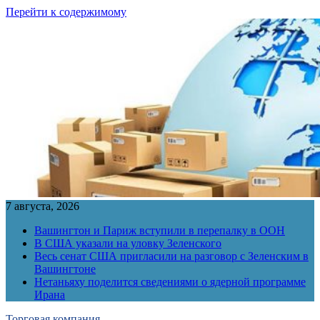
Перейти к содержимому
7 августа, 2026
Вашингтон и Париж вступили в перепалку в ООН
В США указали на уловку Зеленского
Весь сенат США пригласили на разговор с Зеленским в
Вашингтоне
Нетаньяху поделится сведениями о ядерной программе
Ирана
Торговая компания