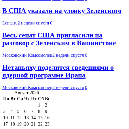
В США указали на уловку Зеленского
Lenta.ru
2 недели спустя
0
Весь сенат США пригласили на
разговор с Зеленским в Вашингтоне
Московский Комсомолец
2 недели спустя
0
Нетаньяху поделится сведениями о
ядерной программе Ирана
Московский Комсомолец
2 недели спустя
0
Август 2026
Пн
Вт
Ср
Чт
Пт
Сб
Вс
1
2
3
4
5
6
7
8
9
10
11
12
13
14
15
16
17
18
19
20
21
22
23