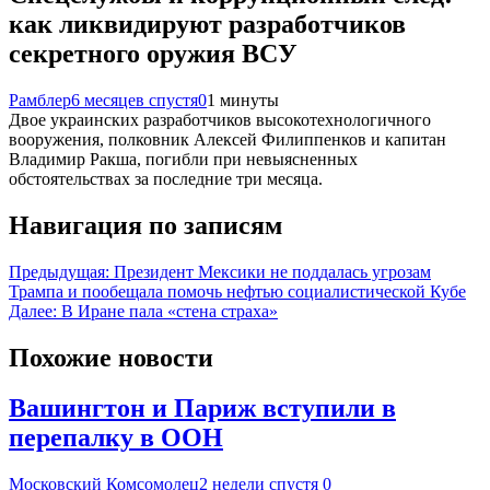
как ликвидируют разработчиков
секретного оружия ВСУ
Рамблер
6 месяцев спустя
0
1 минуты
Двое украинских разработчиков высокотехнологичного
вооружения, полковник Алексей Филиппенков и капитан
Владимир Ракша, погибли при невыясненных
обстоятельствах за последние три месяца.
Навигация по записям
Предыдущая:
Президент Мексики не поддалась угрозам
Трампа и пообещала помочь нефтью социалистической Кубе
Далее:
В Иране пала «стена страха»
Похожие новости
Вашингтон и Париж вступили в
перепалку в ООН
Московский Комсомолец
2 недели спустя
0