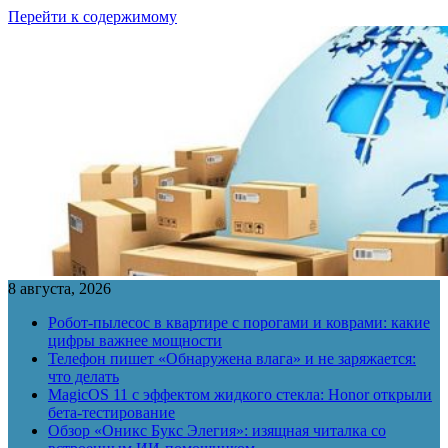
Перейти к содержимому
8 августа, 2026
Робот-пылесос в квартире с порогами и коврами: какие
цифры важнее мощности
Телефон пишет «Обнаружена влага» и не заряжается:
что делать
MagicOS 11 с эффектом жидкого стекла: Honor открыли
бета-тестирование
Обзор «Оникс Букс Элегия»: изящная читалка со