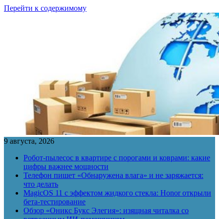
Перейти к содержимому
9 августа, 2026
Робот-пылесос в квартире с порогами и коврами: какие
цифры важнее мощности
Телефон пишет «Обнаружена влага» и не заряжается:
что делать
MagicOS 11 с эффектом жидкого стекла: Honor открыли
бета-тестирование
Обзор «Оникс Букс Элегия»: изящная читалка со