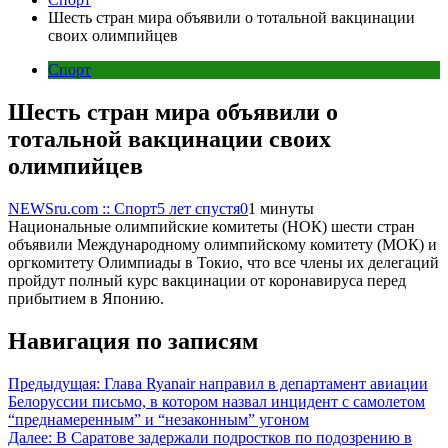
Шесть стран мира объявили о тотальной вакцинации
своих олимпийцев
Спорт
Шесть стран мира объявили о
тотальной вакцинации своих
олимпийцев
NEWSru.com :: Спорт
5 лет спустя
0
1 минуты
Национальные олимпийские комитеты (НОК) шести стран
объявили Международному олимпийскому комитету (МОК) и
оргкомитету Олимпиады в Токио, что все члены их делегаций
пройдут полный курс вакцинации от коронавируса перед
прибытием в Японию.
Навигация по записям
Предыдущая:
Глава Ryanair направил в департамент авиации
Белоруссии письмо, в котором назвал инцидент с самолетом
“преднамеренным” и “незаконным” угоном
Далее:
В Саратове задержали подростков по подозрению в