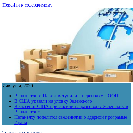
Перейти к содержимому
7 августа, 2026
Вашингтон и Париж вступили в перепалку в ООН
В США указали на уловку Зеленского
Весь сенат США пригласили на разговор с Зеленским в
Вашингтоне
Нетаньяху поделится сведениями о ядерной программе
Ирана
Торговая компания