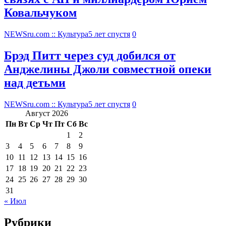
Ковальчуком
NEWSru.com :: Культура
5 лет спустя
0
Брэд Питт через суд добился от
Анджелины Джоли совместной опеки
над детьми
NEWSru.com :: Культура
5 лет спустя
0
Август 2026
Пн
Вт
Ср
Чт
Пт
Сб
Вс
1
2
3
4
5
6
7
8
9
10
11
12
13
14
15
16
17
18
19
20
21
22
23
24
25
26
27
28
29
30
31
« Июл
Рубрики