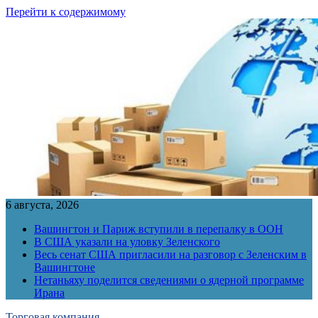
Перейти к содержимому
6 августа, 2026
Вашингтон и Париж вступили в перепалку в ООН
В США указали на уловку Зеленского
Весь сенат США пригласили на разговор с Зеленским в
Вашингтоне
Нетаньяху поделится сведениями о ядерной программе
Ирана
Торговая компания