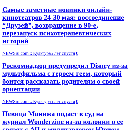
Самые заметные новинки онлайн-
кинотеатров 24-30 мая: воссоединение
“Друзей”, возвращение в 90-е,
перезапуск психотерапевтических
историй
NEWSru.com :: Культура
5 лет спустя
0
Роскомнадзор предупредил Disney из-за
мультфильма c героем-геем, который
боится рассказать родителям о своей
ориентации
NEWSru.com :: Культура
5 лет спустя
0
Певица Манижа подаст в суд на
журнал Wonderzine из-за колонки о ее
связях с АП и миллиардером Юрием