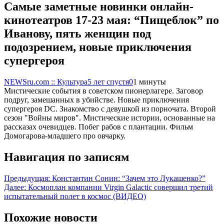
Самые заметные новинки онлайн-
кинотеатров 17-23 мая: “Пищеблок” по
Иванову, пять женщин под
подозрением, новые приключения
супергероя
NEWSru.com :: Культура
5 лет спустя
0
1 минуты
Мистические события в советском пионерлагере. Заговор
подруг, замешанных в убийстве. Новые приключения
супергероя DC. Знакомство с девушкой из порночата. Второй
сезон "Войны миров". Мистические истории, основанные на
рассказах очевидцев. Побег рабов с плантации. Фильм
Домогарова-младшего про овчарку.
Навигация по записям
Предыдущая:
Константин Сонин: “Зачем это Лукашенко?”
Далее:
Космоплан компании Virgin Galactic совершил третий
испытательный полет в космос (ВИДЕО)
Похожие новости