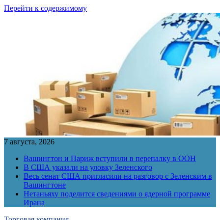
Перейти к содержимому
7 августа, 2026
Вашингтон и Париж вступили в перепалку в ООН
В США указали на уловку Зеленского
Весь сенат США пригласили на разговор с Зеленским в
Вашингтоне
Нетаньяху поделится сведениями о ядерной программе
Ирана
Торговая компания