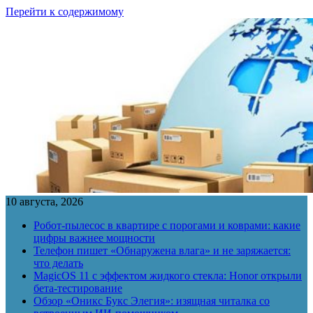
Перейти к содержимому
10 августа, 2026
Робот-пылесос в квартире с порогами и коврами: какие
цифры важнее мощности
Телефон пишет «Обнаружена влага» и не заряжается:
что делать
MagicOS 11 с эффектом жидкого стекла: Honor открыли
бета-тестирование
Обзор «Оникс Букс Элегия»: изящная читалка со