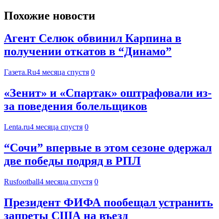
Похожие новости
Агент Селюк обвинил Карпина в
получении откатов в “Динамо”
Газета.Ru
4 месяца спустя
0
«Зенит» и «Спартак» оштрафовали из-
за поведения болельщиков
Lenta.ru
4 месяца спустя
0
“Сочи” впервые в этом сезоне одержал
две победы подряд в РПЛ
Rusfootball
4 месяца спустя
0
Президент ФИФА пообещал устранить
запреты США на въезд