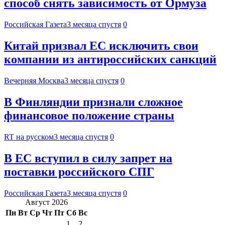
способ снять зависимость от Ормуза
Российская Газета
3 месяца спустя
0
Китай призвал ЕС исключить свои
компании из антироссийских санкций
Вечерняя Москва
3 месяца спустя
0
В Финляндии признали сложное
финансовое положение страны
RT на русском
3 месяца спустя
0
В ЕС вступил в силу запрет на
поставки российского СПГ
Российская Газета
3 месяца спустя
0
Август 2026
Пн
Вт
Ср
Чт
Пт
Сб
Вс
1
2