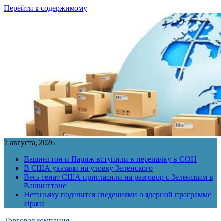
Перейти к содержимому
7 августа, 2026
Вашингтон и Париж вступили в перепалку в ООН
В США указали на уловку Зеленского
Весь сенат США пригласили на разговор с Зеленским в
Вашингтоне
Нетаньяху поделится сведениями о ядерной программе
Ирана
Торговая компания