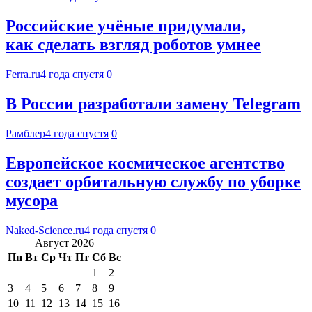
Российские учёные придумали,
как сделать взгляд роботов умнее
Ferra.ru
4 года спустя
0
В России разработали замену Telegram
Рамблер
4 года спустя
0
Европейское космическое агентство
создает орбитальную службу по уборке
мусора
Naked-Science.ru
4 года спустя
0
Август 2026
Пн
Вт
Ср
Чт
Пт
Сб
Вс
1
2
3
4
5
6
7
8
9
10
11
12
13
14
15
16