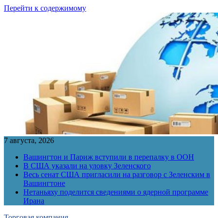
Перейти к содержимому
7 августа, 2026
Вашингтон и Париж вступили в перепалку в ООН
В США указали на уловку Зеленского
Весь сенат США пригласили на разговор с Зеленским в
Вашингтоне
Нетаньяху поделится сведениями о ядерной программе
Ирана
Торговая компания