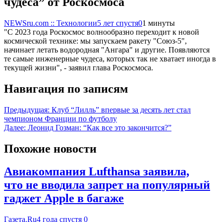
чудеса” от Роскосмоса
NEWSru.com :: Технологии
5 лет спустя
0
1 минуты
"С 2023 года Роскосмос волнообразно переходит к новой
космической технике: мы запускаем ракету "Союз-5",
начинает летать водородная "Ангара" и другие. Появляются
те самые инженерные чудеса, которых так не хватает иногда в
текущей жизни", - заявил глава Роскосмоса.
Навигация по записям
Предыдущая:
Клуб “Лилль” впервые за десять лет стал
чемпионом Франции по футболу
Далее:
Леонид Гозман: “Как все это закончится?”
Похожие новости
Авиакомпания Lufthansa заявила,
что не вводила запрет на популярный
гаджет Apple в багаже
Газета.Ru
4 года спустя
0