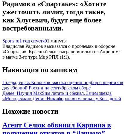
Радимов о «Спартаке»: «Хотите
ужесточить лимит, тогда такие,
как Хлусевич, будут еще более
востребованными.
Sports.ru
1 год спустя
0
1 минуты
Владислав Радимов высказался о проблемах в обороне
«Спартака». Красно-белые сыграли вничью с «Акроном»
в матче 3-го тура Мир РПЛ (1:1).
Навигация по записям
Предыдущая:
Колосков высоко оценил подбор соперников
для сборной России на сентябрьском сборе
Далее:
Научил МакSим летать и сбежал. Зачем звезда
«Молодежки» Денис Никифоров вымаливал у Бога детей
Похожие новости
Агент Селюк обвинил Карпина в
получении откатов в “Динамо”