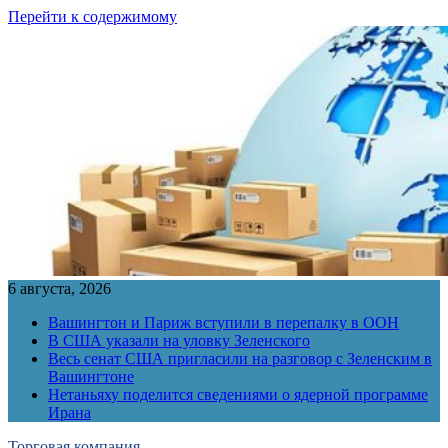
Перейти к содержимому
6 августа, 2026
Вашингтон и Париж вступили в перепалку в ООН
В США указали на уловку Зеленского
Весь сенат США пригласили на разговор с Зеленским в
Вашингтоне
Нетаньяху поделится сведениями о ядерной программе
Ирана
Торговая компания