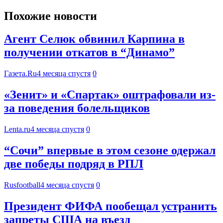
Похожие новости
Агент Селюк обвинил Карпина в
получении откатов в “Динамо”
Газета.Ru
4 месяца спустя
0
«Зенит» и «Спартак» оштрафовали из-
за поведения болельщиков
Lenta.ru
4 месяца спустя
0
“Сочи” впервые в этом сезоне одержал
две победы подряд в РПЛ
Rusfootball
4 месяца спустя
0
Президент ФИФА пообещал устранить
запреты США на въезд