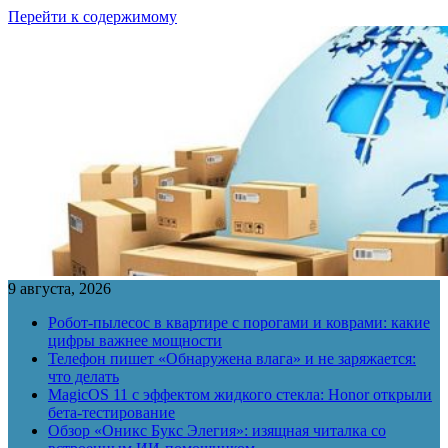
Перейти к содержимому
9 августа, 2026
Робот-пылесос в квартире с порогами и коврами: какие
цифры важнее мощности
Телефон пишет «Обнаружена влага» и не заряжается:
что делать
MagicOS 11 с эффектом жидкого стекла: Honor открыли
бета-тестирование
Обзор «Оникс Букс Элегия»: изящная читалка со