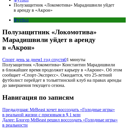
Полузащитник «Локомотива» Марадишвили уйдет
в аренду в «Акрон»
Футбол
Полузащитник «Локомотива»
Марадишвили уйдет в аренду
в «Акрон»
Спорт день за днем
1 год спустя
0
1 минуты
Полузащитник «Локомотива» Константин Марадишвили
в ближайшее время продолжит карьеру в «Акроне». Об этом
сообщает «Спорт-Экспресс». Ожидается, что 25-летний
футболист перейдет в тольяттинский клуб на правах аренды
до завершения текущего сезона.
Навигация по записям
Предыдущая:
MrBeast хочет воссоздать «Голодные игры»
в реальной жизни с призовым в $ 1 млн
Далее:
Блогер MrBeast решил воссоздать «Голодные игры»
в реальности