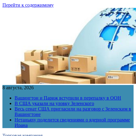
Перейти к содержимому
8 августа, 2026
Вашингтон и Париж вступили в перепалку в ООН
В США указали на уловку Зеленского
Весь сенат США пригласили на разговор с Зеленским в
Вашингтоне
Нетаньяху поделится сведениями о ядерной программе
Ирана
Торговая компания