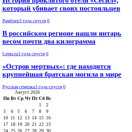
История проклятого отеля «Сесил»,
который убивает своих постояльцев
Рамблер
3 года спустя
0
В российском регионе нашли янтарь
весом почти два килограмма
Lenta.ru
3 года спустя
0
«Остров мертвых»: где находится
крупнейшая братская могила в мире
Русская семерка
3 года спустя
0
Август 2026
Пн
Вт
Ср
Чт
Пт
Сб
Вс
1
2
3
4
5
6
7
8
9
10
11
12
13
14
15
16
17
18
19
20
21
22
23
24
25
26
27
28
29
30