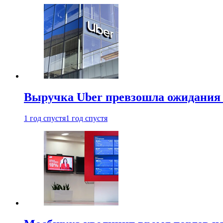
Выручка Uber превзошла ожидания
1 год спустя
1 год спустя