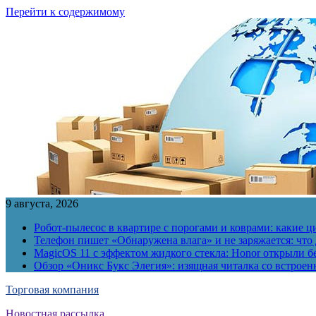
Перейти к содержимому
9 августа, 2026
Робот-пылесос в квартире с порогами и коврами: какие
Телефон пишет «Обнаружена влага» и не заряжается: что 
MagicOS 11 с эффектом жидкого стекла: Honor открыли б
Обзор «Оникс Букс Элегия»: изящная читалка со встро
Торговая компания
Новостная рассылка