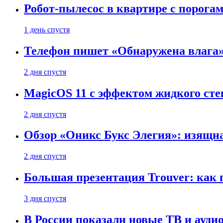
Робот-пылесос в квартире с порог
1 день спустя
Телефон пишет «Обнаружена влага» 
2 дня спустя
MagicOS 11 с эффектом жидкого сте
2 дня спустя
Обзор «Оникс Букс Элегия»: изящ
2 дня спустя
Большая презентация Trouver: как
3 дня спустя
В России показали новые ТВ и ауди