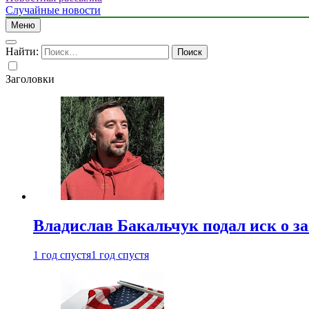
Случайные новости
Меню
Найти:
Заголовки
Владислав Бакальчук подал иск о з
1 год спустя
1 год спустя