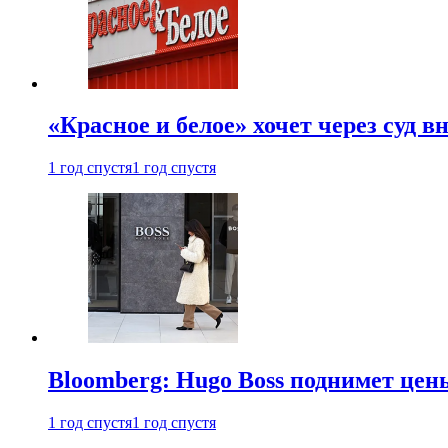
«Красное и белое» хочет через суд 
1 год спустя
1 год спустя
Bloomberg: Hugo Boss поднимет це
1 год спустя
1 год спустя