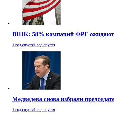
DIHK: 58% компаний ФРГ ожидают 
1 год спустя
1 год спустя
Медведева снова избрали председат
1 год спустя
1 год спустя