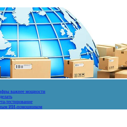
 цифры важнее мощности
делать
ета-тестирование
енным ИИ-помощником