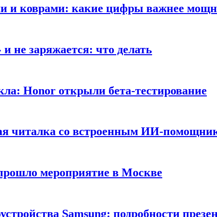
ами и коврами: какие цифры важнее мощ
и не заряжается: что делать
кла: Honor открыли бета-тестирование
ная читалка со встроенным ИИ-помощни
 прошло мероприятие в Москве
оустройства Samsung: подробности презе