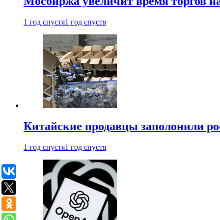
Мосбиржа увеличит время торгов на
1 год спустя
1 год спустя
Китайские продавцы заполонили р
1 год спустя
1 год спустя