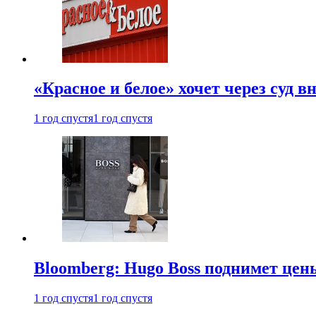
«Красное и белое» хочет через суд 
1 год спустя
1 год спустя
Bloomberg: Hugo Boss поднимет це
1 год спустя
1 год спустя