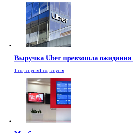
Выручка Uber превзошла ожидания
1 год спустя
1 год спустя