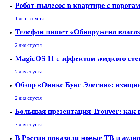
Робот-пылесос в квартире с порог
1 день спустя
Телефон пишет «Обнаружена влага» 
2 дня спустя
MagicOS 11 с эффектом жидкого сте
2 дня спустя
Обзор «Оникс Букс Элегия»: изящ
2 дня спустя
Большая презентация Trouver: как
3 дня спустя
В России показали новые ТВ и ауди