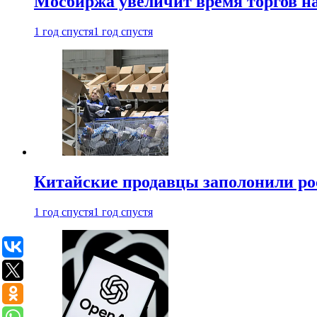
Мосбиржа увеличит время торгов на
1 год спустя
1 год спустя
Китайские продавцы заполонили р
1 год спустя
1 год спустя