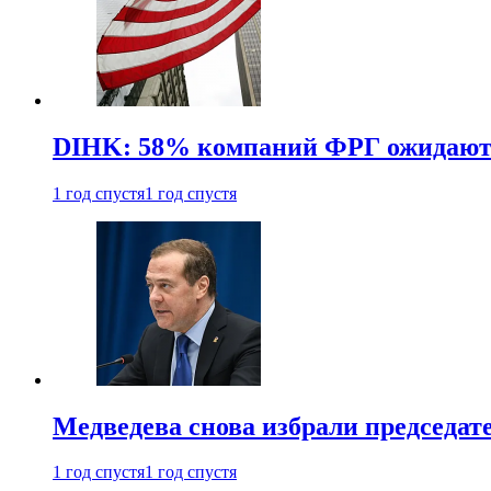
DIHK: 58% компаний ФРГ ожидают 
1 год спустя
1 год спустя
Медведева снова избрали председат
1 год спустя
1 год спустя