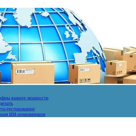
 цифры важнее мощности
делать
ета-тестирование
енным ИИ-помощником