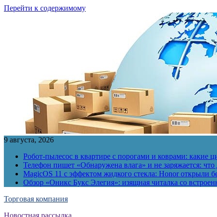
Перейти к содержимому
9 августа, 2026
Робот-пылесос в квартире с порогами и коврами: какие
Телефон пишет «Обнаружена влага» и не заряжается: что 
MagicOS 11 с эффектом жидкого стекла: Honor открыли б
Обзор «Оникс Букс Элегия»: изящная читалка со встро
Торговая компания
Новостная рассылка