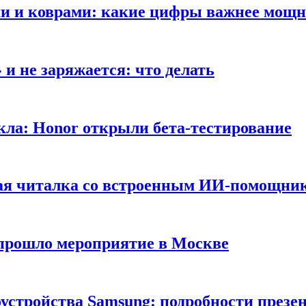
ами и коврами: какие цифры важнее мощ
и не заряжается: что делать
кла: Honor открыли бета-тестирование
ная читалка со встроенным ИИ-помощни
 прошло мероприятие в Москве
оустройства Samsung: подробности презе