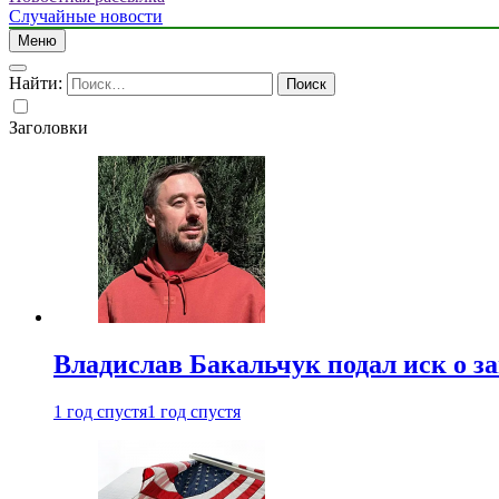
Случайные новости
Меню
Найти:
Заголовки
Владислав Бакальчук подал иск о з
1 год спустя
1 год спустя