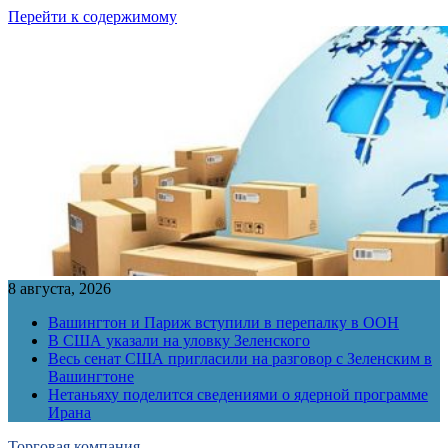
Перейти к содержимому
8 августа, 2026
Вашингтон и Париж вступили в перепалку в ООН
В США указали на уловку Зеленского
Весь сенат США пригласили на разговор с Зеленским в
Вашингтоне
Нетаньяху поделится сведениями о ядерной программе
Ирана
Торговая компания