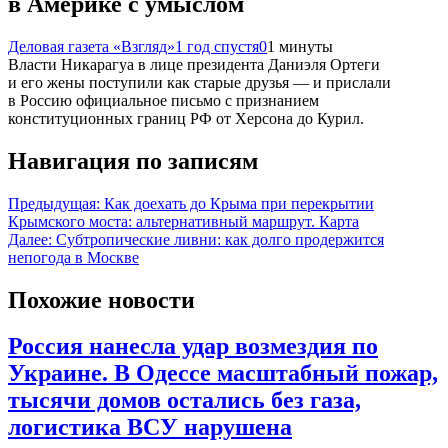
в Америке с умыслом
Деловая газета «Взгляд»
1 год спустя
0
1 минуты
Власти Никарагуа в лице президента Даниэля Ортеги
и его жены поступили как старые друзья — и прислали
в Россию официальное письмо с признанием
конституционных границ РФ от Херсона до Курил.
Навигация по записям
Предыдущая:
Как доехать до Крыма при перекрытии
Крымского моста: альтернативный маршрут. Карта
Далее:
Субтропические ливни: как долго продержится
непогода в Москве
Похожие новости
Россия нанесла удар возмездия по
Украине. В Одессе масштабный пожар,
тысячи домов остались без газа,
логистика ВСУ нарушена