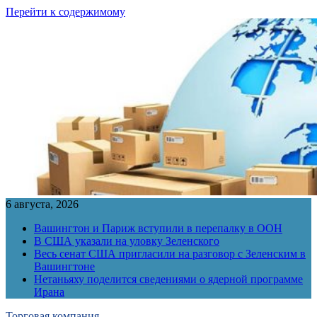
Перейти к содержимому
6 августа, 2026
Вашингтон и Париж вступили в перепалку в ООН
В США указали на уловку Зеленского
Весь сенат США пригласили на разговор с Зеленским в
Вашингтоне
Нетаньяху поделится сведениями о ядерной программе
Ирана
Торговая компания