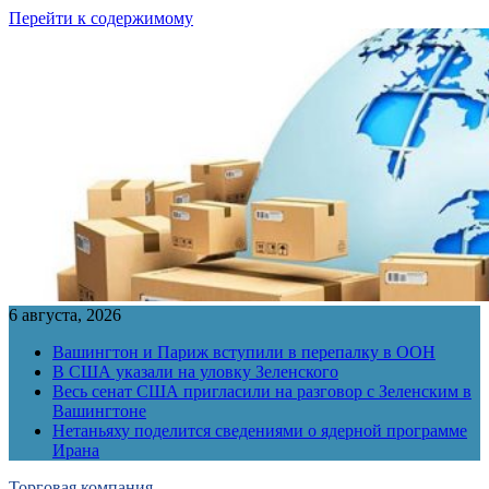
Перейти к содержимому
6 августа, 2026
Вашингтон и Париж вступили в перепалку в ООН
В США указали на уловку Зеленского
Весь сенат США пригласили на разговор с Зеленским в
Вашингтоне
Нетаньяху поделится сведениями о ядерной программе
Ирана
Торговая компания