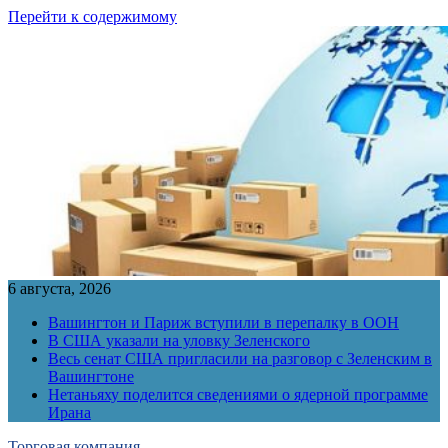
Перейти к содержимому
6 августа, 2026
Вашингтон и Париж вступили в перепалку в ООН
В США указали на уловку Зеленского
Весь сенат США пригласили на разговор с Зеленским в
Вашингтоне
Нетаньяху поделится сведениями о ядерной программе
Ирана
Торговая компания