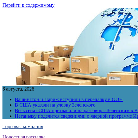
Перейти к содержимому
6 августа, 2026
Вашингтон и Париж вступили в перепалку в ООН
В США указали на уловку Зеленского
Весь сенат США пригласили на разговор с Зеленским в 
Нетаньяху поделится сведениями о ядерной программе И
Торговая компания
Новостная рассылка