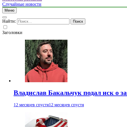
Случайные новости
Меню
Найти:
Заголовки
Владислав Бакальчук подал иск о з
12 месяцев спустя
12 месяцев спустя