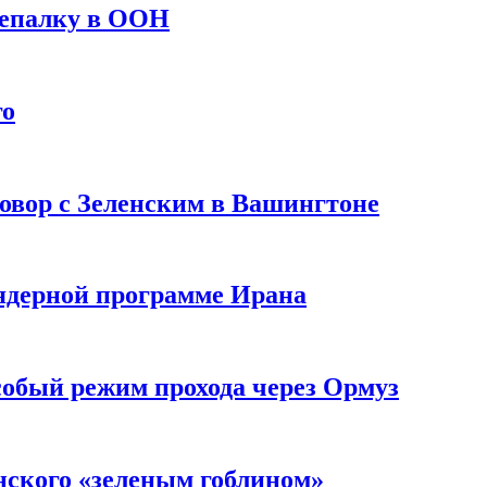
репалку в ООН
го
овор с Зеленским в Вашингтоне
 ядерной программе Ирана
собый режим прохода через Ормуз
нского «зеленым гоблином»