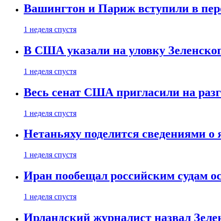
Вашингтон и Париж вступили в пе
1 неделя спустя
В США указали на уловку Зеленско
1 неделя спустя
Весь сенат США пригласили на разг
1 неделя спустя
Нетаньяху поделится сведениями о
1 неделя спустя
Иран пообещал российским судам о
1 неделя спустя
Ирландский журналист назвал Зеле