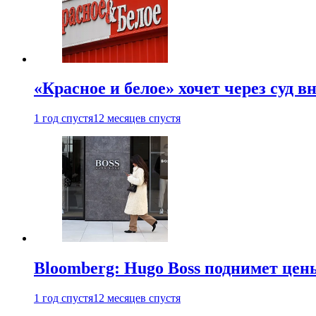
«Красное и белое» хочет через суд 
1 год спустя
12 месяцев спустя
Bloomberg: Hugo Boss поднимет це
1 год спустя
12 месяцев спустя