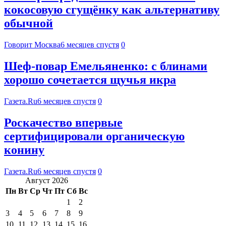
кокосовую сгущёнку как альтернативу
обычной
Говорит Москва
6 месяцев спустя
0
Шеф-повар Емельяненко: с блинами
хорошо сочетается щучья икра
Газета.Ru
6 месяцев спустя
0
Роскачество впервые
сертифицировали органическую
конину
Газета.Ru
6 месяцев спустя
0
Август 2026
Пн
Вт
Ср
Чт
Пт
Сб
Вс
1
2
3
4
5
6
7
8
9
10
11
12
13
14
15
16