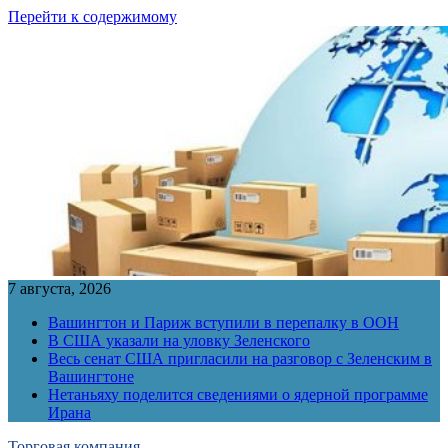
Перейти к содержимому
7 августа, 2026
Вашингтон и Париж вступили в перепалку в ООН
В США указали на уловку Зеленского
Весь сенат США пригласили на разговор с Зеленским в
Вашингтоне
Нетаньяху поделится сведениями о ядерной программе
Ирана
Торговая компания