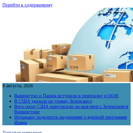
Перейти к содержимому
8 августа, 2026
Вашингтон и Париж вступили в перепалку в ООН
В США указали на уловку Зеленского
Весь сенат США пригласили на разговор с Зеленским в
Вашингтоне
Нетаньяху поделится сведениями о ядерной программе
Ирана
Торговая компания