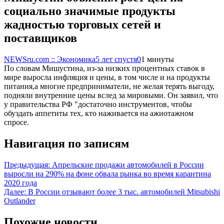
социально значимые продукты
жадностью торговых сетей и
поставщиков
NEWSru.com :: Экономика
5 лет спустя
0
1 минуты
По словам Мишустина, из-за низких процентных ставок в
мире выросла инфляция и цены, в том числе и на продукты
питания,а многие предприниматели, не желая терять выгоду,
подняли внутренние цены вслед за мировыми. Он заявил, что
у правительства РФ "достаточно инструментов, чтобы
обуздать аппетиты тех, кто наживается на ажиотажном
спросе.
Навигация по записям
Предыдущая:
Апрельские продажи автомобилей в России
выросли на 290% на фоне обвала рынка во время карантина
2020 года
Далее:
В России отзывают более 3 тыс. автомобилей Mitsubishi
Outlander
Похожие новости