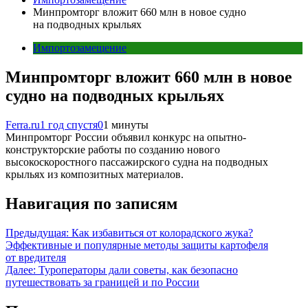
Минпромторг вложит 660 млн в новое судно
на подводных крыльях
Импортозамещение
Минпромторг вложит 660 млн в новое
судно на подводных крыльях
Ferra.ru
1 год спустя
0
1 минуты
Минпромторг России объявил конкурс на опытно-
конструкторские работы по созданию нового
высокоскоростного пассажирского судна на подводных
крыльях из композитных материалов.
Навигация по записям
Предыдущая:
Как избавиться от колорадского жука?
Эффективные и популярные методы защиты картофеля
от вредителя
Далее:
Туроператоры дали советы, как безопасно
путешествовать за границей и по России