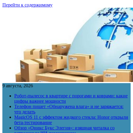
Перейти к содержимому
9 августа, 2026
Робот-пылесос в квартире с порогами и коврами: какие
цифры важнее мощности
Телефон пишет «Обнаружена влага» и не заряжается:
что делать
MagicOS 11 с эффектом жидкого стекла: Honor открыли
бета-тестирование
Обзор «Оникс Букс Элегия»: изящная читалка со