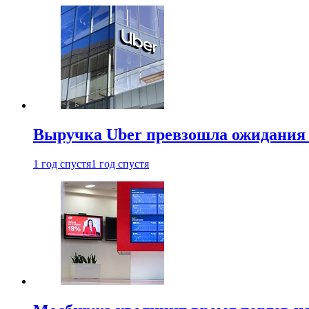
Выручка Uber превзошла ожидания
1 год спустя
1 год спустя