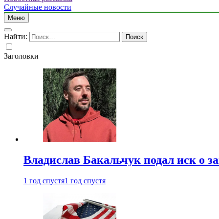
Случайные новости
Меню
Найти:
Заголовки
Владислав Бакальчук подал иск о з
1 год спустя
1 год спустя