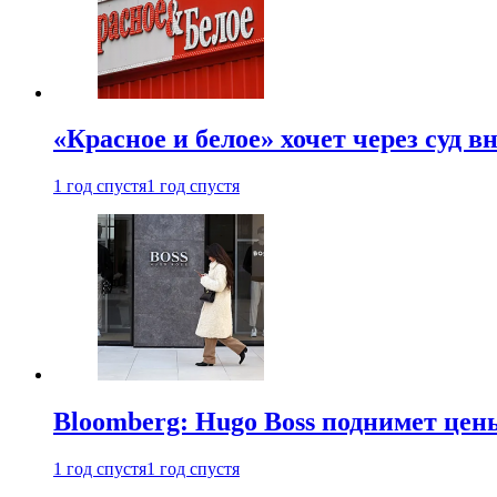
«Красное и белое» хочет через суд 
1 год спустя
1 год спустя
Bloomberg: Hugo Boss поднимет це
1 год спустя
1 год спустя