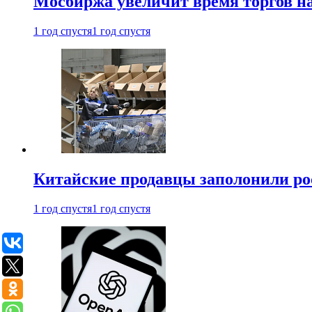
Мосбиржа увеличит время торгов на
1 год спустя
1 год спустя
Китайские продавцы заполонили р
1 год спустя
1 год спустя