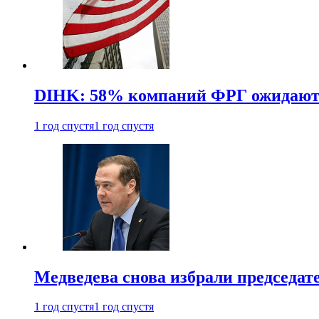
DIHK: 58% компаний ФРГ ожидают 
1 год спустя
1 год спустя
Медведева снова избрали председат
1 год спустя
1 год спустя