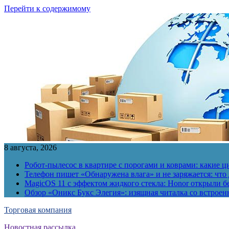
Перейти к содержимому
8 августа, 2026
Робот-пылесос в квартире с порогами и коврами: какие
Телефон пишет «Обнаружена влага» и не заряжается: что 
MagicOS 11 с эффектом жидкого стекла: Honor открыли б
Обзор «Оникс Букс Элегия»: изящная читалка со встро
Торговая компания
Новостная рассылка