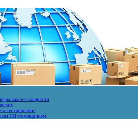
 цифры важнее мощности
делать
ета-тестирование
енным ИИ-помощником