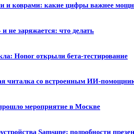
ами и коврами: какие цифры важнее мощ
и не заряжается: что делать
кла: Honor открыли бета-тестирование
ная читалка со встроенным ИИ-помощни
 прошло мероприятие в Москве
оустройства Samsung: подробности презе