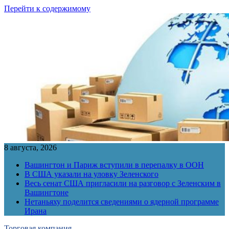
Перейти к содержимому
8 августа, 2026
Вашингтон и Париж вступили в перепалку в ООН
В США указали на уловку Зеленского
Весь сенат США пригласили на разговор с Зеленским в
Вашингтоне
Нетаньяху поделится сведениями о ядерной программе
Ирана
Торговая компания