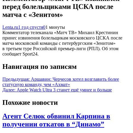
перед болельщиками ЦСКА после
матча с «Зенитом»
Lenta.ru
1 год спустя
0
1 минуты
Комментатор телеканала «Матч ТВ» Михаил Крестинин
принес извинения болельщикам московского ЦСКА после
матча московской команды с петербургским «Зенитом»
в третьем туре Российской премьер-лиги (РПЛ). Об этом
сообщает Sport24.
Навигация по записям
Предыдущая:
Аршавин: Черчесов хотел возглавить более
статусную команду, чем «Ахмат»
Далее:
Apple Watch Ultra 3 станет ещё умнее и больше
Похожие новости
Агент Селюк обвинил Карпина в
получении откатов в “Динамо”