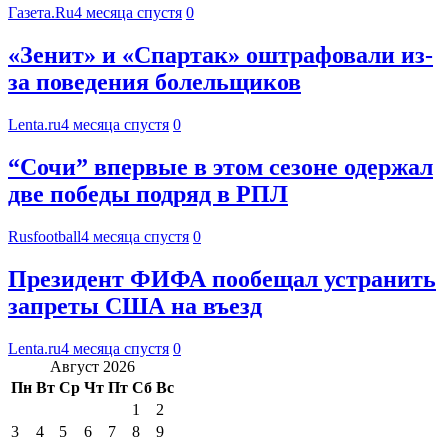
Газета.Ru
4 месяца спустя
0
«Зенит» и «Спартак» оштрафовали из-
за поведения болельщиков
Lenta.ru
4 месяца спустя
0
“Сочи” впервые в этом сезоне одержал
две победы подряд в РПЛ
Rusfootball
4 месяца спустя
0
Президент ФИФА пообещал устранить
запреты США на въезд
Lenta.ru
4 месяца спустя
0
Август 2026
Пн
Вт
Ср
Чт
Пт
Сб
Вс
1
2
3
4
5
6
7
8
9